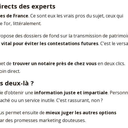
directs des experts
res de France
. Ce sont eux les vrais pros du sujet, ceux qui
 l’or, littéralement.
l propose des dossiers de fond sur la transmission de patrimo
 vital pour éviter les contestations futures
. C’est le vers
met de
trouver un notaire près de chez vous
en deux clics.
in direct.
 deux-là ?
tie d’obtenir une
information juste et impartiale
. Person
hé ou un service inutile. C’est rassurant, non ?
ous permet ensuite de
mieux juger les autres options
 par des promesses marketing douteuses.