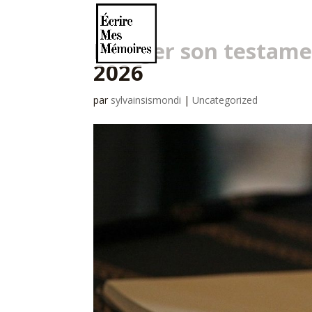
Rédiger son testamen
2026
par
sylvainsismondi
|
Uncategorized