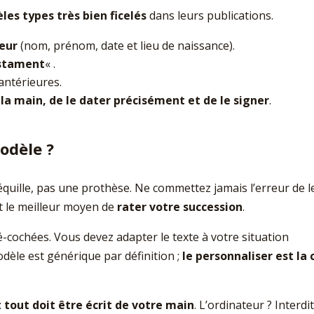
es types très bien ficelés
dans leurs publications.
teur
(nom, prénom, date et lieu de naissance).
estament
« .
antérieures.
 la main, de le dater précisément et de le signer
.
odèle ?
équille, pas une prothèse. Ne commettez jamais l’erreur de l
it le meilleur moyen de
rater votre succession
.
é-cochées. Vous devez adapter le texte à votre situation
odèle est générique par définition ;
le personnaliser est la 
:
tout doit être écrit de votre main
. L’ordinateur ? Interdit