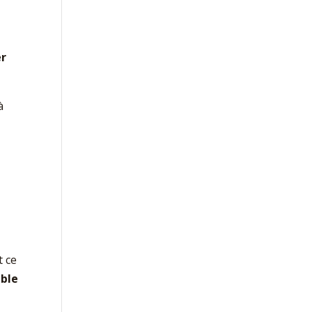
er
à
t ce
able