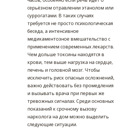
часов, особенно если речь идёт о
серьёзном отравлении этанолом или
суррогатами. В таких случаях
требуется не просто психологическая
беседа, а интенсивное
медикаментозное вмешательство с
применением современных лекарств.
Чем дольше токсины находятся в
крови, тем выше нагрузка на сердце,
печень и головной мозг. Чтобы
исключить риск опасных осложнений,
важно действовать без промедления
и вызывать врача при первых же
тревожных сигналах. Среди основных
показаний к срочному вызову
нарколога на дом можно выделить
следующие ситуации.