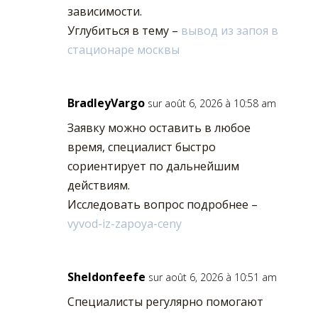
зависимости.
Углубиться в тему –
вывод из запоя в
стационаре москвы
BradleyVargo
sur août 6, 2026 à 10:58 am
Заявку можно оставить в любое
время, специалист быстро
сориентирует по дальнейшим
действиям.
Исследовать вопрос подробнее –
vyvod-iz-zapoya-ceny
Sheldonfeefe
sur août 6, 2026 à 10:51 am
Специалисты регулярно помогают