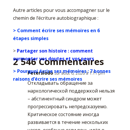
Autre articles pour vous accompagner sur le
chemin de l’écriture autobiographique :
> Comment écrire ses mémoires en 6
étapes simples
>
Partager son histoire : comment
2 546 Commentaires
surmonter vos doutes et vos peurs
> Pourquoi écrire ses mémoires : 7 bonnes
Peterslodo
sur août 6, 2026 à 1:11 pm
raisons d’écrire ses mémoires
Откладывать обращение за
наркологической поддержкой нельзя
– абстинентный синдром может
прогрессировать непредсказуемо.
Критическое состояние иногда
развивается в течение нескольких