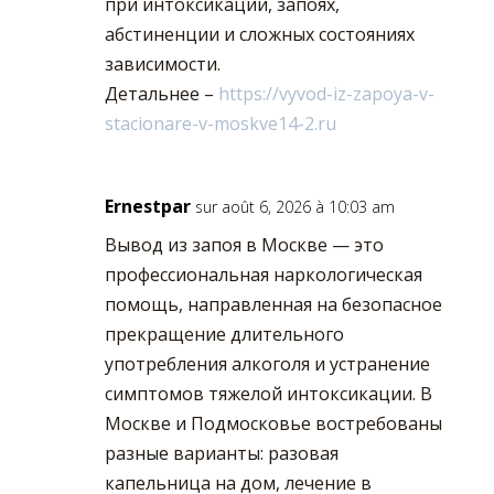
при интоксикации, запоях,
абстиненции и сложных состояниях
зависимости.
Детальнее –
https://vyvod-iz-zapoya-v-
stacionare-v-moskve14-2.ru
Ernestpar
sur août 6, 2026 à 10:03 am
Вывод из запоя в Москве — это
профессиональная наркологическая
помощь, направленная на безопасное
прекращение длительного
употребления алкоголя и устранение
симптомов тяжелой интоксикации. В
Москве и Подмосковье востребованы
разные варианты: разовая
капельница на дом, лечение в