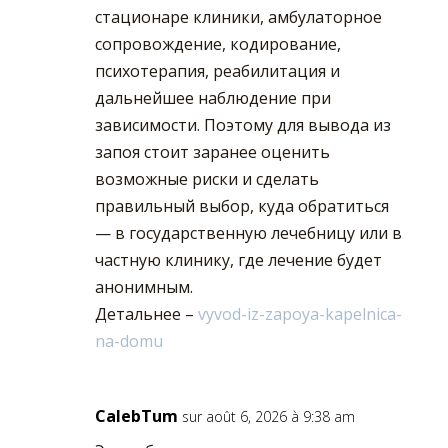
стационаре клиники, амбулаторное
сопровождение, кодирование,
психотерапия, реабилитация и
дальнейшее наблюдение при
зависимости. Поэтому для вывода из
запоя стоит заранее оценить
возможные риски и сделать
правильный выбор, куда обратиться
— в государственную лечебницу или в
частную клинику, где лечение будет
анонимным.
Детальнее –
vyvod-iz-zapoya-kapelnica-
na-domu
CalebTum
sur août 6, 2026 à 9:38 am