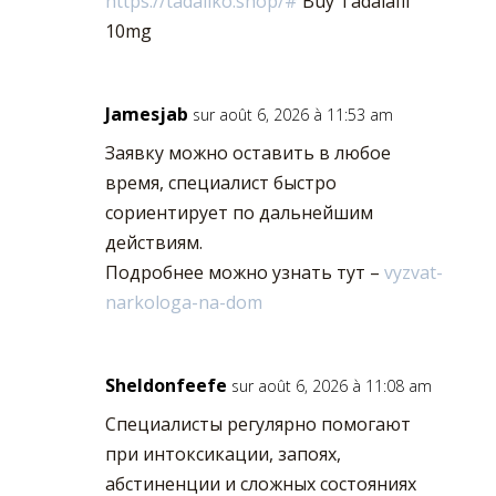
https://tadaliko.shop/#
Buy Tadalafil
10mg
Jamesjab
sur août 6, 2026 à 11:53 am
Заявку можно оставить в любое
время, специалист быстро
сориентирует по дальнейшим
действиям.
Подробнее можно узнать тут –
vyzvat-
narkologa-na-dom
Sheldonfeefe
sur août 6, 2026 à 11:08 am
Специалисты регулярно помогают
при интоксикации, запоях,
абстиненции и сложных состояниях