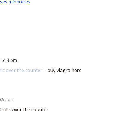
e ses mémoires
à 6:14 pm
ic over the counter
– buy viagra here
 3:52 pm
Cialis over the counter