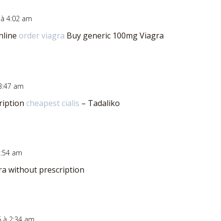
 à 4:02 am
nline
order viagra
Buy generic 100mg Viagra
 3:47 am
cription
cheapest cialis
– Tadaliko
2:54 am
ra without prescription
6 à 2:34 am