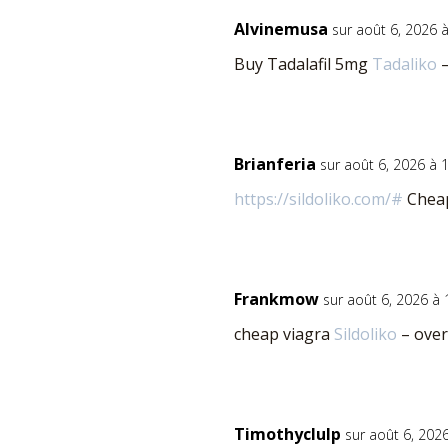
Alvinemusa
sur août 6, 2026 
Buy Tadalafil 5mg
Tadaliko
–
Brianferia
sur août 6, 2026 à 
https://sildoliko.com/#
Cheap
Frankmow
sur août 6, 2026 à
cheap viagra
Sildoliko
– over
Timothyclulp
sur août 6, 202