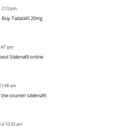
à 2:13 pm
 Buy Tadalafil 20mg
1:47 pm
est Sildenafil online
 11:48 am
 the counter sildenafil
6 à 10:33 am