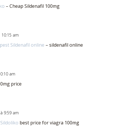
iko
– Cheap Sildenafil 100mg
à 10:15 am
est Sildenafil online
– sildenafil online
10:10 am
20mg price
 à 9:59 am
r
Sildoliko
best price for viagra 100mg