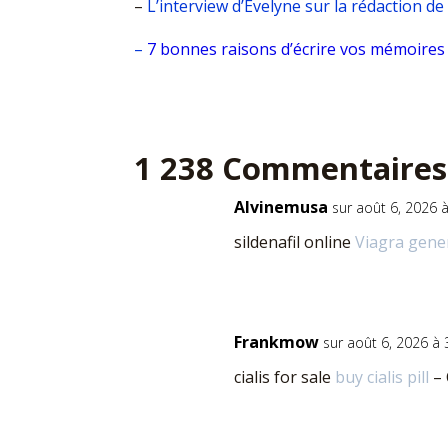
–
L’interview d’Évelyne sur la rédaction d
–
7 bonnes raisons d’écrire vos mémoires
1 238 Commentaires
Alvinemusa
sur août 6, 2026 
sildenafil online
Viagra gener
Frankmow
sur août 6, 2026 à
cialis for sale
buy cialis pill
– 