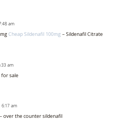
 7:48 am
00mg
Cheap Sildenafil 100mg
– Sildenafil Citrate
6:33 am
s for sale
à 6:17 am
– over the counter sildenafil